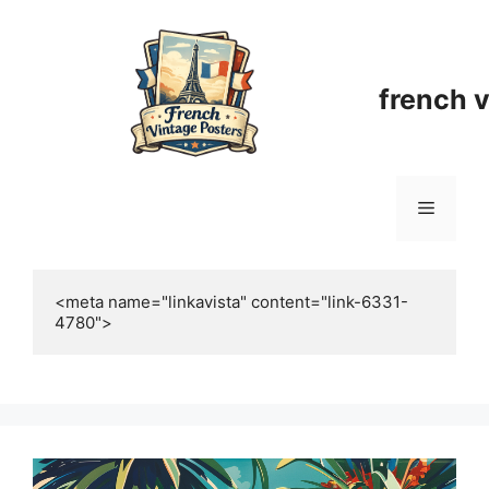
Aller
au
contenu
french 
Menu
<meta name="linkavista" content="link-6331-
4780">